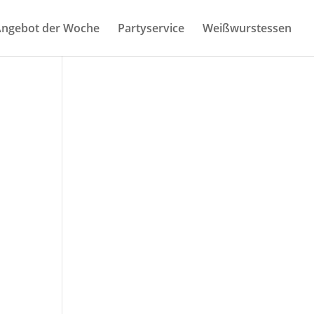
nge­bot der Woche
Par­ty­ser­vice
Weiß­wurst­es­sen