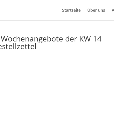
Start­sei­te
Über uns
A
e Wochen­an­ge­bo­te der KW 14
stellzettel