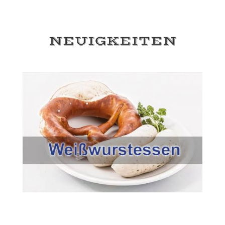
NEU­IG­KEI­TEN