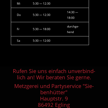
Mi
5:30 — 12:30
14:30 —
Do
5:30 — 12:30
18:00
durch­ge­
Fr
5:30 — 18:00
hend
Sa
5:30 — 12:00
Rufen Sie uns ein­fach unver­bind­
lich an! Wir bera­ten Sie gerne.
Metz­ge­rei und Par­ty­ser­vice "Sie­
ben­hüt­ter"
Haupt­str. 9
86492 Egling