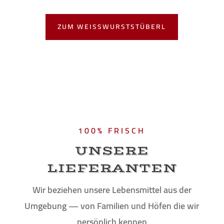
ZUM WEISS­WURST­STÜBERL
100% FRISCH
UNSE­RE
LIE­FE­RAN­TEN
Wir bezie­hen unse­re Lebens­mit­tel aus der
Umge­bung — von Fami­li­en und Höfen die wir
per­sön­lich kennen