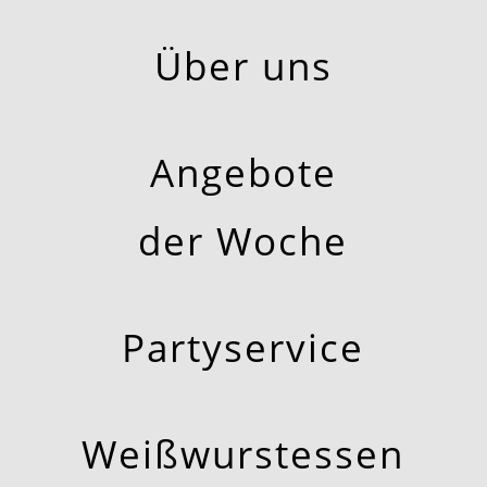
Über uns
Ange­bo­te
der Woche
Par­ty­ser­vice
Weiß­wurst­es­sen