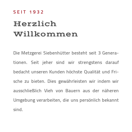
SEIT 1932
Herz­lich
Willkommen
Die Metz­ge­rei Sie­ben­hüt­ter besteht seit 3 Gene­ra­
tio­nen. Seit jeher sind wir strengs­tens dar­auf
bedacht unse­ren Kun­den höchs­te Qua­li­tät und Fri­
sche zu bie­ten. Dies gewähr­leis­ten wir indem wir
aus­schließ­lich Vieh von Bau­ern aus der nähe­ren
Umge­bung ver­ar­bei­ten, die uns per­sön­lich bekannt
sind.