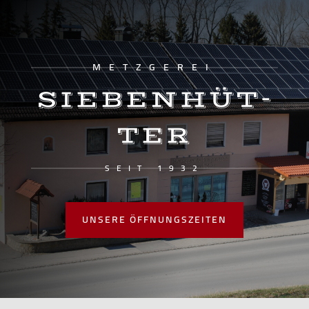
METZ­GE­REI
SIE­BEN­HÜT­
TER
SEIT 1932
UNSE­RE ÖFFNUNGSZEITEN