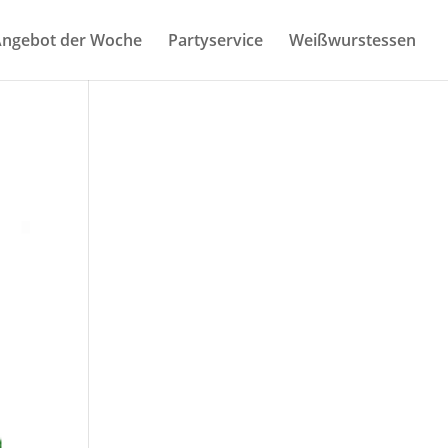
nge­bot der Woche
Par­ty­ser­vice
Weiß­wurst­es­sen