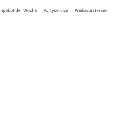
nge­bot der Woche
Par­ty­ser­vice
Weiß­wurst­es­sen