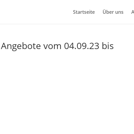
Start­sei­te
Über uns
A
e Ange­bo­te vom 04.09.23 bis