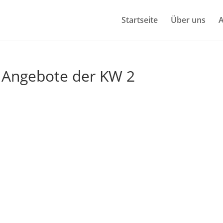
Start­sei­te
Über uns
A
e Ange­bo­te der KW 2