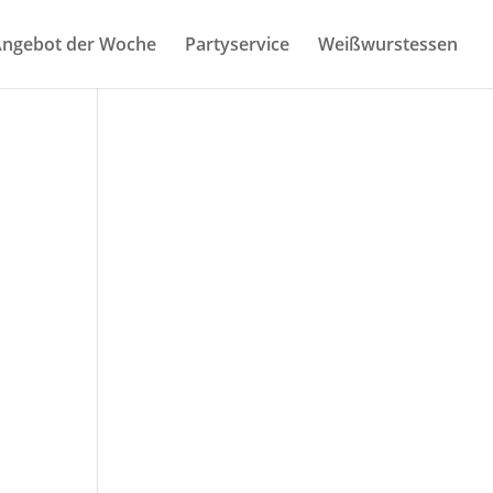
nge­bot der Woche
Par­ty­ser­vice
Weiß­wurst­es­sen